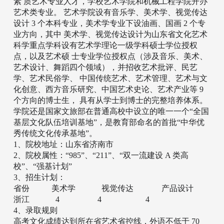
素 质艺术专业人才，学校艺术学院和机械工程学院开办
艺术类专业。 艺术学院设有音乐学、美术学、视觉传达
设计 3 个本科专业，美术学专业下设油画、国画 2 个专
业方向，其中 美术学、视觉传达设计为山东省文化艺术
科学重点学科设有艺术学理论一级学科硕士学位授权
点，以及艺术硕 士专业学位授权点（涉及音乐、美术、
艺术设计、舞蹈四个领域），并招收艺术批评、民艺
学、艺术民俗学、 中国传统艺术、艺术管理、艺术与文
化创意、西方音乐研究、中国艺术史论、艺术产业等 9
个方向的博士生， 具有从学士到博士的完整培养体系。
学院还是国家文旅部在普通高校中设立的唯一一个“全国
基层文化队伍培训基地”，是教育部命名的首批“中华优
秀传统文化传承基地”。
1、院校地址：山东省济南市
2、院校属性：“985”、“211”、“双一流建设 A 类高
校”、“强基计划”
3、招生计划：
省份 美术学 视觉传达 产品设计
浙江 4 4 4
4、录取规则
高考文化成绩达到所在省艺术省控线，外语不低于 70