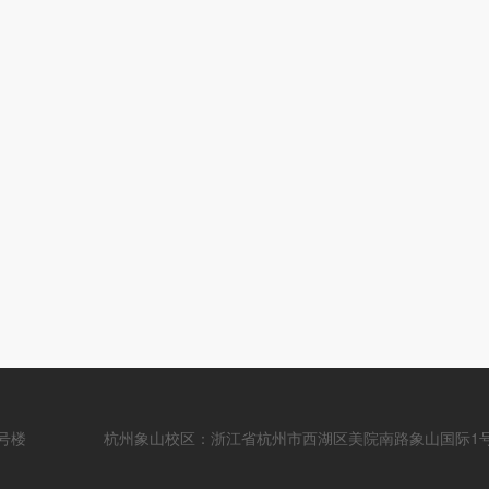
号楼
杭州象山校区：浙江省杭州市西湖区美院南路象山国际1号