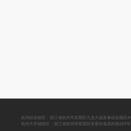
杭州硅谷校区：浙江省杭州市富阳区九龙大道富春硅谷园区4
杭州大学城校区：浙江省杭州市富阳区富春街道高科路225号