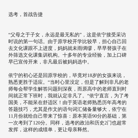
选考，首战告捷
“父母之于子女，永远是最无私的”，这是依宁接受采访
时说的第一句话。由于原学校开学比较早，担心自己回
去文化课跟不上进度，妈妈就未雨绸缪，早早替孩子在
外筛选文化课集训机构。十多年的专业经验，加上口碑
早已宣传开来，非凡最后被妈妈选中。
依宁的初心还是回原学校的，毕竟对18岁的女孩来说，
熟悉更胜于适应。“当时心里没定，但是了解到非凡的老
师每会帮学生解答问题到深夜，而原高中的老师直到时
间就正常下班时，我就认定非凡了。“依宁直言，为了考
国美，不能呆在舒适区！由于英语老师熟悉历年高考的
答题技巧，尤其是作文的语句词汇储备量够大，依宁在
11月份就给自己带来了惊喜：原本英语90分的基础，第
一次考到了120分。同样，选考的政治和历史2门也超常
发挥，这样的成绩单，更让母亲释然。