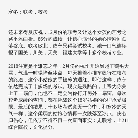
寒冬：联考，校考
还未来得及庆祝，12月份的联考又让这个女孩的艺考之
路平添曲折。86分的成绩，让信心满怀的她心情瞬间跌
落谷底。联考败北，依宁只得尝试校考。她一口气连续
报了国美，川美，天美，福建大学等十多个校考专业。
2018注定是个难忘之年，2月份的杭州开始飘起了鹅毛大
雪，气温一时骤降至冰点。每天推着小推车蚁行在校考
的路途，这个小姑娘的手被冻的通红。即使这样，依宁
依然完成了十多场的考试。现实是残酷的，上帝为你关
上了一扇门，他也不一定会为你打开另外一扇窗。每次
校考成绩的查询，都在挑战这个18岁姑娘的心理承受极
限。最后的结果，十多场考试竟无一命中，和寒冷的天
气一样，这个柔弱的姑娘心情再一次跌落至冰点。伤心
归伤心，但依宁不得不再一次直面事实：走联考，上211
综合院校，文化提分。